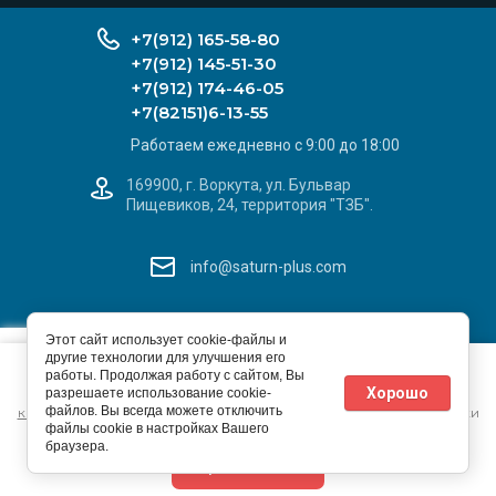
+7(912) 165-58-80
+7(912) 145-51-30
+7(912) 174-46-05
+7(82151)6-13-55
Работаем ежедневно с 9:00 до 18:00
169900, г. Воркута, ул. Бульвар
Пищевиков, 24, территория "ТЗБ".
info@saturn-plus.com
САТУРН+
X
Этот сайт использует cookie-файлы и
© 2026 ИП Ивашев С. Л.
другие технологии для улучшения его
Этот сайт использует файлы cookie и метаданные. Продолжая
Добавьте наш сайт
Политика конфиденциальности
работы. Продолжая работу с сайтом, Вы
просматривать его, вы соглашаетесь на использование нами
на Ваше устройство
Хорошо
разрешаете использование cookie-
файлов cookie и метаданных в соответствии с
Политикой
файлов. Вы всегда можете отключить
конфиденциальности
(согласно категориям и целям обработки
файлы cookie в настройках Вашего
ПД, поименованным в п. 4.3)
Megagroup.ru
браузера.
Продолжить