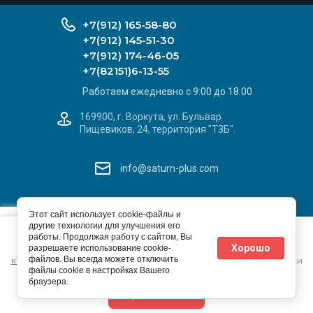
+7(912) 165-58-80
+7(912) 145-51-30
+7(912) 174-46-05
+7(82151)6-13-55
Работаем ежедневно с 9:00 до 18:00
169900, г. Воркута, ул. Бульвар
Пищевиков, 24, территория "ТЗБ".
info@saturn-plus.com
САТУРН+
X
Этот сайт использует cookie-файлы и
© 2026 ИП Ивашев С. Л.
другие технологии для улучшения его
Этот сайт использует файлы cookie и метаданные. Продолжая
Добавьте наш сайт
Политика конфиденциальности
работы. Продолжая работу с сайтом, Вы
просматривать его, вы соглашаетесь на использование нами
на Ваше устройство
Хорошо
разрешаете использование cookie-
файлов cookie и метаданных в соответствии с
Политикой
файлов. Вы всегда можете отключить
конфиденциальности
(согласно категориям и целям обработки
файлы cookie в настройках Вашего
ПД, поименованным в п. 4.3)
Megagroup.ru
браузера.
Продолжить