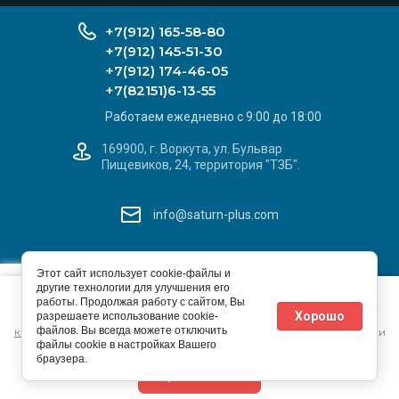
+7(912) 165-58-80
+7(912) 145-51-30
+7(912) 174-46-05
+7(82151)6-13-55
Работаем ежедневно с 9:00 до 18:00
169900, г. Воркута, ул. Бульвар
Пищевиков, 24, территория "ТЗБ".
info@saturn-plus.com
САТУРН+
X
Этот сайт использует cookie-файлы и
© 2026 ИП Ивашев С. Л.
другие технологии для улучшения его
Этот сайт использует файлы cookie и метаданные. Продолжая
Добавьте наш сайт
Политика конфиденциальности
работы. Продолжая работу с сайтом, Вы
просматривать его, вы соглашаетесь на использование нами
на Ваше устройство
Хорошо
разрешаете использование cookie-
файлов cookie и метаданных в соответствии с
Политикой
файлов. Вы всегда можете отключить
конфиденциальности
(согласно категориям и целям обработки
файлы cookie в настройках Вашего
ПД, поименованным в п. 4.3)
Megagroup.ru
браузера.
Продолжить