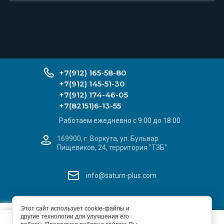
+7(912) 165-58-80
+7(912) 145-51-30
+7(912) 174-46-05
+7(82151)6-13-55
Работаем ежедневно с 9:00 до 18:00
169900, г. Воркута, ул. Бульвар
Пищевиков, 24, территория "ТЗБ".
info@saturn-plus.com
САТУРН+
X
Этот сайт использует cookie-файлы и
© 2026 ИП Ивашев С. Л.
другие технологии для улучшения его
Этот сайт использует файлы cookie и метаданные. Продолжая
Добавьте наш сайт
Политика конфиденциальности